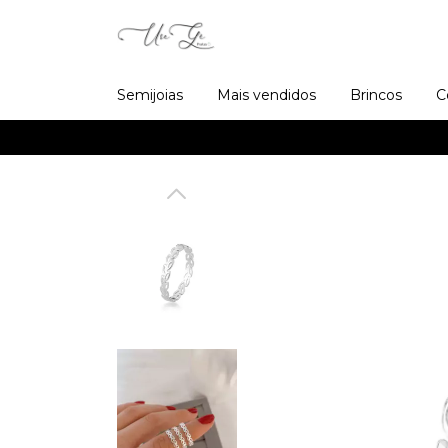
Semijoias
Mais vendidos
Brincos
C