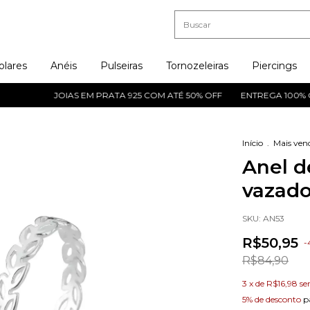
olares
Anéis
Pulseiras
Tornozeleiras
Piercings
JOIAS EM PRATA 925 COM ATÉ 50% OFF
ENTREGA 100% GAR
Início
.
Mais ven
Anel d
vazad
SKU:
AN53
R$50,95
-
R$84,90
3
x de
R$16,98
se
5% de desconto
p