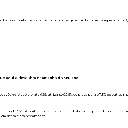
 folha possui detalhes vazados. Tem um design encantador e sua espessura d
que aqui e descubra o tamanho do seu anel!
ução de joias é a prata 925, utiliza-se 92,5% de prata pura e 7,5% de outros me
s em prata 925. A prata não irá descascar ou desbotar, o que pode ocorrer é a 
 ela ficará clara novamente.