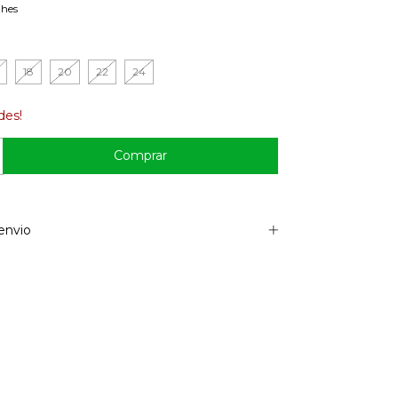
lhes
18
20
22
24
des!
envio