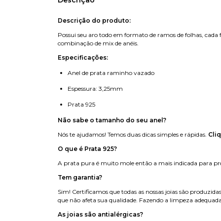
Descrição
Descrição do produto:
Possui seu aro todo em formato de ramos de folhas, cada
combinação de mix de anéis.
Especificações:
Anel de prata raminho vazado
Espessura: 3,25mm
Prata 925
Não sabe o tamanho do seu anel?
Nós te ajudamos! Temos duas dicas simples e rápidas.
Cli
O que é Prata 925?
A prata pura é muito mole então a mais indicada para prod
Tem garantia?
Sim! Certificamos que todas as nossas joias são produzida
que não afeta sua qualidade. Fazendo a limpeza adequada
As joias são antialérgicas?