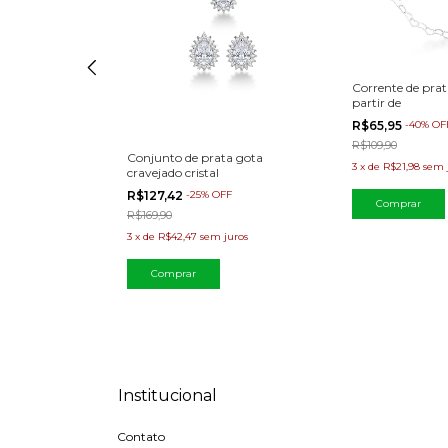
Corrente de prat
partir de
R$65,95
-
40
%
OF
R$109,90
Conjunto de prata gota
ini coração
3
x
de
R$21,98
sem 
cravejado cristal
R$127,42
-
25
%
OFF
F
Comprar
R$169,90
3
x
de
R$42,47
sem juros
uros
Institucional
Contato