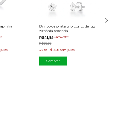
hapinha
Brinco de prata trio ponto de luz
zircônia redonda
FF
R$41,95
-
40
%
OFF
R$69,90
juros
3
x
de
R$13,98
sem juros
Pulseira de prat
R$56,17
-
25
%
OF
R$74,90
3
x
de
R$18,72
sem