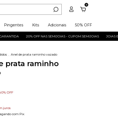
0
Pingentes
Kits
Adicionais
50% OFF
ANTIDA
20% OFF NAS SEMIJOIAS - CUPOM:SEMIJOIAS
JOIAS EM P
didos
.
Anel de prata raminho vazado
e prata raminho
o
40
%
OFF
m juros
agando com Pix