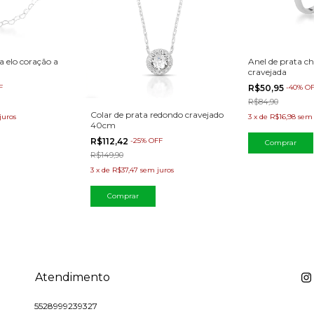
a elo coração a
Anel de prata c
cravejada
F
R$50,95
-
40
%
O
R$84,90
Colar de prata redondo cravejado
juros
3
x
de
R$16,98
sem 
40cm
R$112,42
-
25
%
OFF
Comprar
R$149,90
3
x
de
R$37,47
sem juros
Atendimento
5528999239327