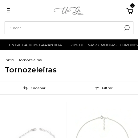
0
ENTREGA 100% GARANTIDA
20% OFF NAS SEMIJOIAS - CUPOM:S
Início
.
Tornozeleiras
Tornozeleiras
Ordenar
Filtrar