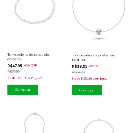
Tornozeleira de prata elo
Tornozeleira de prata lisa
coração
bolinha
R$47,95
-
40
%
OFF
R$38,95
-
40
%
OFF
R$79,90
R$64,90
3
x
de
R$15,98
sem juros
3
x
de
R$12,98
sem juros
Comprar