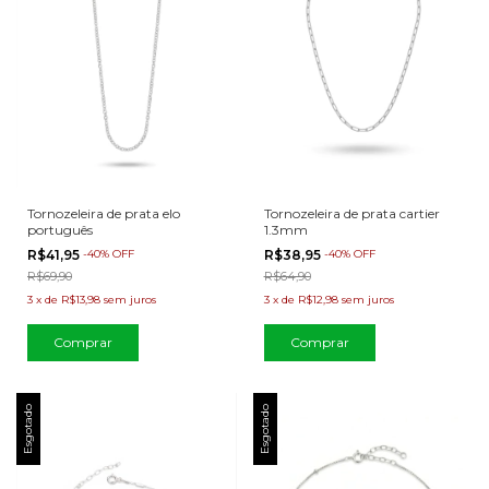
Tornozeleira de prata elo
Tornozeleira de prata cartier
português
1.3mm
R$41,95
-
40
%
OFF
R$38,95
-
40
%
OFF
R$69,90
R$64,90
3
x
de
R$13,98
sem juros
3
x
de
R$12,98
sem juros
Esgotado
Esgotado