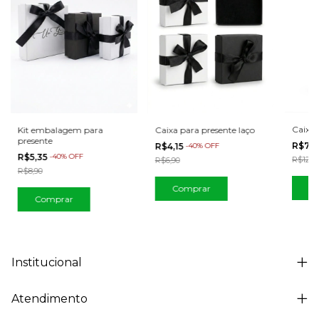
Caixa 
Kit embalagem para
Caixa para presente laço
presente
R$7,7
R$4,15
-
40
%
OFF
R$5,35
-
40
%
OFF
R$12,9
R$6,90
R$8,90
Comprar
Comprar
Institucional
Atendimento