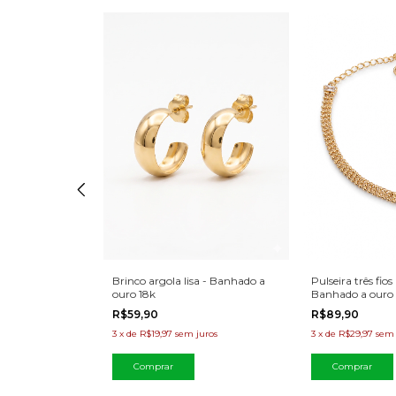
Pulseira três fios
Banhado a ouro
Brinco argola lisa - Banhado a
Banhado a ouro 
ouro 18k
R$89,90
R$59,90
3
x
de
R$29,97
sem 
uros
3
x
de
R$19,97
sem juros