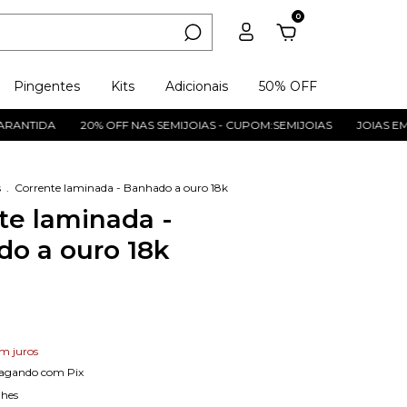
0
Pingentes
Kits
Adicionais
50% OFF
TIDA
20% OFF NAS SEMIJOIAS - CUPOM:SEMIJOIAS
JOIAS EM PRA
s
.
Corrente laminada - Banhado a ouro 18k
te laminada -
o a ouro 18k
m juros
agando com Pix
lhes