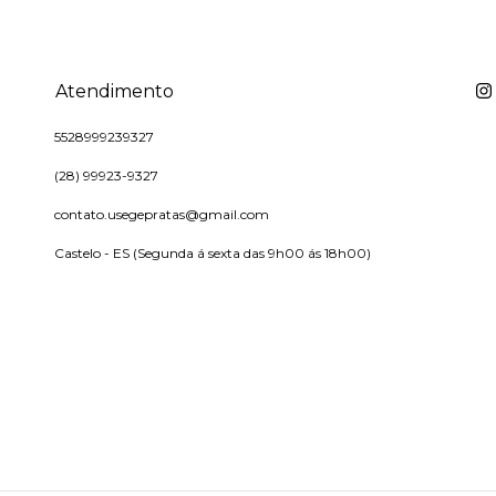
Atendimento
5528999239327
(28) 99923-9327
contato.usegepratas@gmail.com
Castelo - ES (Segunda á sexta das 9h00 ás 18h00)