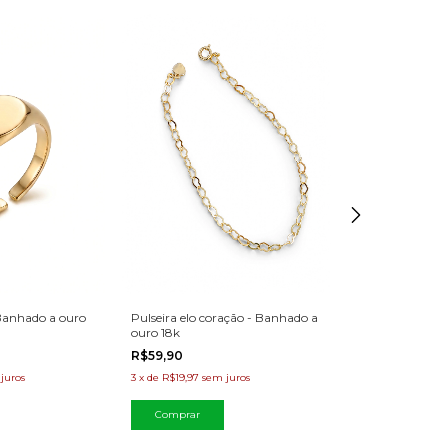
Pulseira elo coração - Banhado a
Banhado a ouro
Pulseira hand ch
ouro 18k
zircônias - Ban
R$59,90
R$89,90
3
x
de
R$19,97
sem juros
juros
3
x
de
R$29,97
sem