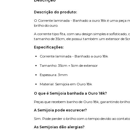
Descrição
Descrição do produto:
O Corrente laminada - Banhado a ouro 18k é uma peça mini
brilho do ouro.
A corrente tipo fita, com seu design simples e sofisticad
tamanho de 35cm, ele possui também um extensor de 5cm
Especificações:
Corrente laminada - Banhado a ouro 18k
Tamanho: 35cm + 5cm de extensor
Espessura: 3mm
Material: Semijoia em Ouro 18k
O que é Semijoia banhada a Ouro 18k?
Peças que recebem banho de Ouro 18k, garantindo brilho 
A Semijoia pode escurecer?
Sim. Pode perder o brilho com o tempo devido ao contato 
As Semijoias dão alergias?