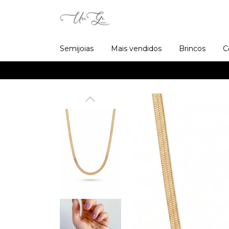
Semijoias
Mais vendidos
Brincos
C