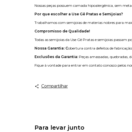
Nossas peças possuem camada hipoalergênica, sem metais p
Por que escolher a Use Gê Pratas e Semijoias?
Trabalhamos com semijoias de materias nobres para maior d
Compromisso de Qualidade!
Todas as semijoias da Use Gê Pratas e semijoias passam por
Nossa Garantia: C
obertura contra defeitos de fabricaçã
Exclusões da Garantia:
Peças amassadas, quebradas, da
Fique à vontade para entrar em contato conosco pelos nos
Compartilhar
Para levar junto