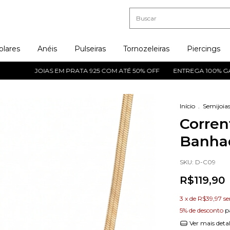
olares
Anéis
Pulseiras
Tornozeleiras
Piercings
JOIAS EM PRATA 925 COM ATÉ 50% OFF
ENTREGA 100% GARAN
Início
.
Semijoia
Corren
Banhad
SKU:
D-C09
R$119,90
3
x de
R$39,97
se
5% de desconto
p
Ver mais deta