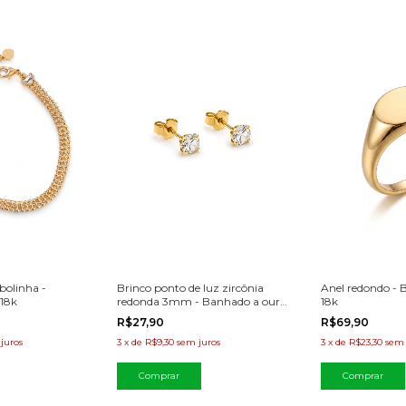
 bolinha -
Brinco ponto de luz zircônia
Anel redondo - 
18k
redonda 3mm - Banhado a ouro
18k
18k
R$27,90
R$69,90
juros
3
x
de
R$9,30
sem juros
3
x
de
R$23,30
sem 
Comprar