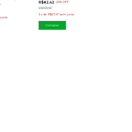
R$82,42
-
25
%
OFF
F
R$109,90
Comprar
3
x
de
R$27,47
sem juros
juros