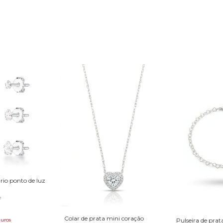
trio ponto de luz
F
Colar de prata mini coração
juros
Pulseira de prat