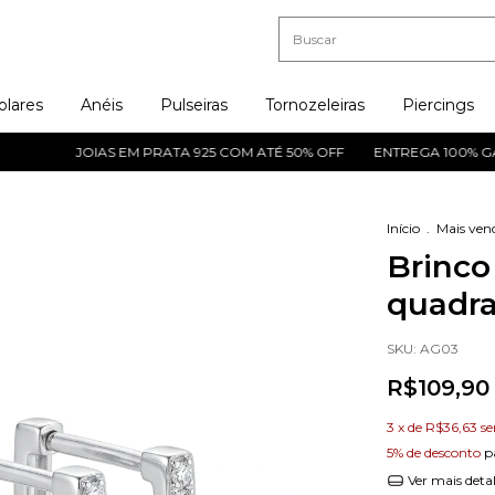
olares
Anéis
Pulseiras
Tornozeleiras
Piercings
JOIAS EM PRATA 925 COM ATÉ 50% OFF
ENTREGA 100% GARA
Início
.
Mais ven
Brinco
quadra
SKU:
AG03
R$109,90
3
x de
R$36,63
se
5% de desconto
p
Ver mais deta