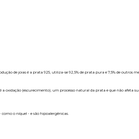
ução de joias é a prata 925, utiliza-se 92,5% de prata pura e 7,5% de outros me
 é a oxidação (escurecimento), um processo natural da prata e que não afeta sua
como o níquel - e são hipoalergênicas.