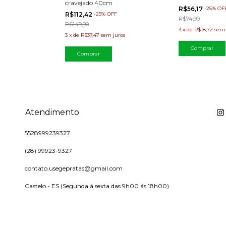
cravejado 40cm
R$56,17
-
25
%
OF
R$112,42
-
25
%
OFF
R$74,90
R$149,90
3
x
de
R$18,72
sem 
3
x
de
R$37,47
sem juros
Atendimento
5528999239327
(28) 99923-9327
contato.usegepratas@gmail.com
Castelo - ES (Segunda á sexta das 9h00 ás 18h00)