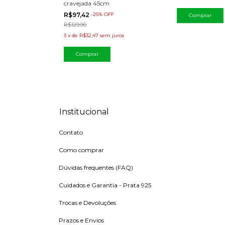
cravejada 45cm
R$97,42
-
25
%
OFF
R$129,90
3
x
de
R$32,47
sem juros
Comprar
Institucional
Contato
Como comprar
Dúvidas frequentes (FAQ)
Cuidados e Garantia - Prata 925
Trocas e Devoluções
Prazos e Envios