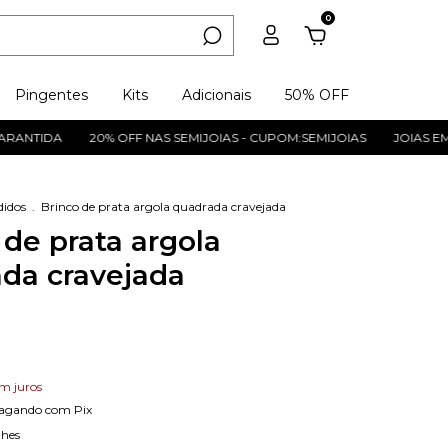
0
Pingentes
Kits
Adicionais
50% OFF
NTIDA
20% OFF NAS SEMIJOIAS - CUPOM:SEMIJOIAS
JOIAS EM PR
didos
.
Brinco de prata argola quadrada cravejada
 de prata argola
da cravejada
m juros
agando com Pix
lhes