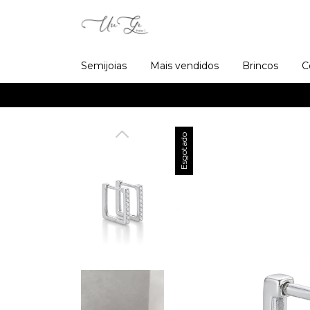
Semijoias
Mais vendidos
Brincos
C
Esgotado