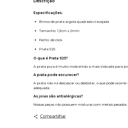
Descrição
Especificações:
Brinco de prata argola quadrada cravejada
Tamanho: 1,3cm x 2mm
Fecho: de click
Prata 925
O que é Prata 925?
A prata pura é muito mole então a mais indicada para prod
A prata pode escurecer?
A prata não irá descascar ou desbotar, o que pode ocorrer
adequada.
As joias são antialérgicas?
Nossas peças não possuem misturas com metais pesados - 
Compartilhar