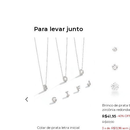
Para levar junto
aminho vazado
Brinco de prata 
zircônia redonda
F
R$41,95
-
40
%
OF
R$69,90
uros
Colar de prata letra inicial
3
x
de
R$13,98
sem 