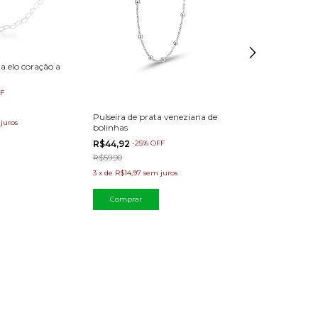
a elo coração a
Brinco de prata 
zircônia redond
F
R$41,95
-
40
%
OF
R$69,90
Pulseira de prata veneziana de
juros
3
x
de
R$13,98
sem 
bolinhas
R$44,92
-
25
%
OFF
R$59,90
3
x
de
R$14,97
sem juros