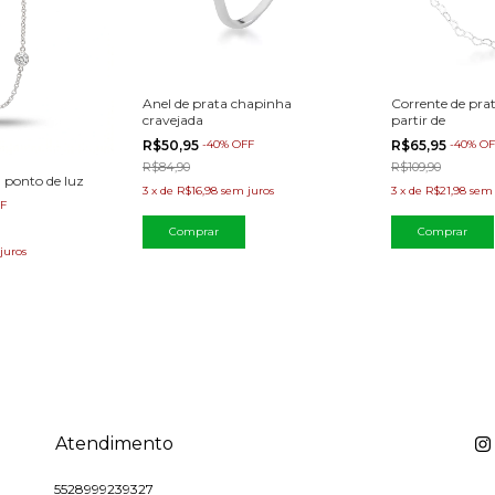
Anel de prata chapinha
Corrente de prat
cravejada
partir de
R$50,95
-
40
%
OFF
R$65,95
-
40
%
OF
R$84,90
R$109,90
a ponto de luz
3
x
de
R$16,98
sem juros
3
x
de
R$21,98
sem 
F
Comprar
Comprar
juros
Atendimento
5528999239327