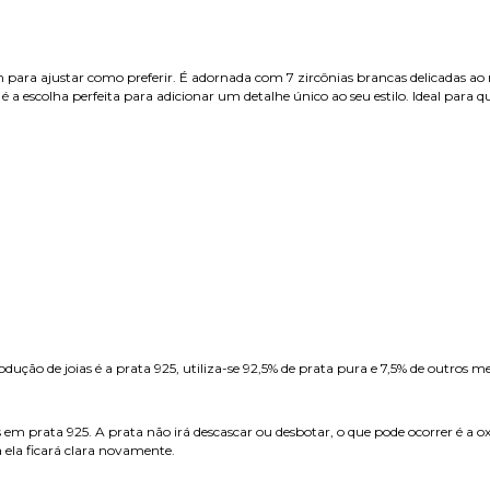
a ajustar como preferir. É adornada com 7 zircônias brancas delicadas ao red
a é a escolha perfeita para adicionar um detalhe único ao seu estilo. Ideal pa
ução de joias é a prata 925, utiliza-se 92,5% de prata pura e 7,5% de outros me
s em prata 925. A prata não irá descascar ou desbotar, o que pode ocorrer é a 
 ela ficará clara novamente.