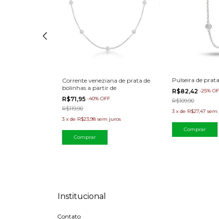
ta gota
Pulseira de prat
Corrente veneziana de prata de
bolinhas a partir de
R$82,42
-
25
%
OF
FF
R$71,95
-
40
%
OFF
R$109,90
R$119,90
3
x
de
R$27,47
sem 
juros
3
x
de
R$23,98
sem juros
Comprar
Institucional
Contato