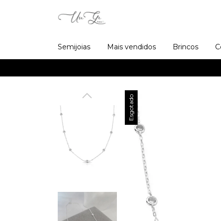
Semijoias
Mais vendidos
Brincos
C
Esgotado