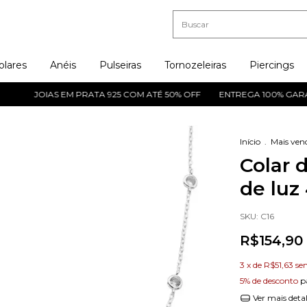
olares
Anéis
Pulseiras
Tornozeleiras
Piercings
JOIAS EM PRATA 925 COM ATÉ 50% OFF
ENTREGA 100% GARANTI
Início
.
Mais ven
Colar d
de luz
SKU:
C16
R$154,90
3
x de
R$51,63
se
5% de desconto
p
Ver mais deta