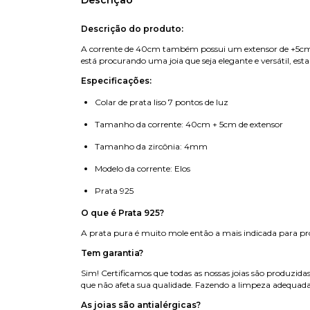
Descrição
Descrição do produto:
A corrente de 40cm também possui um extensor de +5cm par
está procurando uma joia que seja elegante e versátil, est
Especificações:
Colar de prata liso 7 pontos de luz
Tamanho da corrente: 40cm + 5cm de extensor
Tamanho da zircônia: 4mm
Modelo da corrente: Elos
Prata 925
O que é Prata 925?
A prata pura é muito mole então a mais indicada para prod
Tem garantia?
Sim! Certificamos que todas as nossas joias são produzida
que não afeta sua qualidade. Fazendo a limpeza adequada
As joias são antialérgicas?