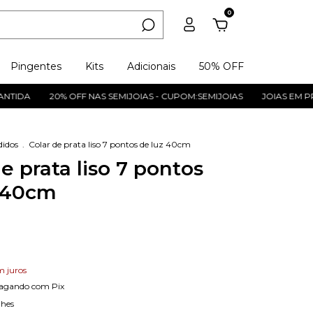
0
Pingentes
Kits
Adicionais
50% OFF
DA
20% OFF NAS SEMIJOIAS - CUPOM:SEMIJOIAS
JOIAS EM PRATA
didos
.
Colar de prata liso 7 pontos de luz 40cm
e prata liso 7 pontos
 40cm
m juros
agando com Pix
lhes