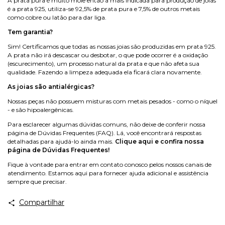
A prata pura é muito mole então a mais indicada para produção de joias
é a prata 925, utiliza-se 92,5% de prata pura e 7,5% de outros metais
como cobre ou latão para dar liga.
Tem garantia?
Sim! Certificamos que todas as nossas joias são produzidas em prata 925.
A prata não irá descascar ou desbotar, o que pode ocorrer é a oxidação
(escurecimento), um processo natural da prata e que não afeta sua
qualidade. Fazendo a limpeza adequada ela ficará clara novamente.
As joias são antialérgicas?
Nossas peças não possuem misturas com metais pesados - como o níquel
- e são hipoalergênicas.
Para esclarecer algumas dúvidas comuns, não deixe de conferir nossa
página de Dúvidas Frequentes (FAQ). Lá, você encontrará respostas
detalhadas para ajudá-lo ainda mais.
Clique aqui e confira nossa
página de Dúvidas Frequentes!
Fique à vontade para entrar em contato conosco pelos nossos canais de
atendimento. Estamos aqui para fornecer ajuda adicional e assistência
sempre que precisar.
Compartilhar