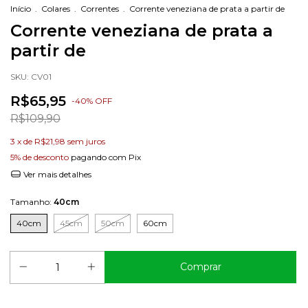
Início
.
Colares
.
Correntes
.
Corrente veneziana de prata a partir de
Corrente veneziana de prata a
partir de
SKU:
CV01
R$65,95
-
40
%
OFF
R$109,90
3
x de
R$21,98
sem juros
5% de desconto
pagando com Pix
Ver mais detalhes
Tamanho:
40cm
40cm
45cm
50cm
60cm