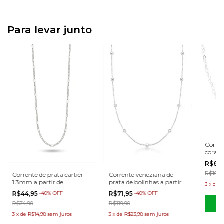
Para levar junto
Corren
coraçã
R$65,
R$109,
Corrente de prata cartier
Corrente veneziana de
1.3mm a partir de
prata de bolinhas a partir
3
x
de
R
de
R$44,95
-
40
%
OFF
R$71,95
-
40
%
OFF
R$74,90
C
R$119,90
3
x
de
R$14,98
sem juros
3
x
de
R$23,98
sem juros